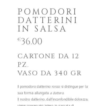
POMODORI
DATTERINI
IN SALSA
36.00
€
CARTONE DA 12
PZ.
VASO DA 340 GR
Il pomodoro datterino rosso si distingue per la
sua forma allungata
a dattero
.
Il nostro datterino, dall’inconfondibile dolcezza,
viene conservato intero in passata di