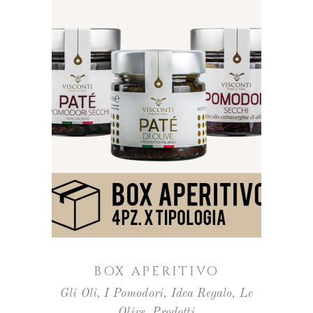
AGGIUNGI AL CARRELLO
BOX APERITIVO
Gli Oli
,
I Pomodori
,
Idea Regalo
,
Le
Olive
,
Prodotti